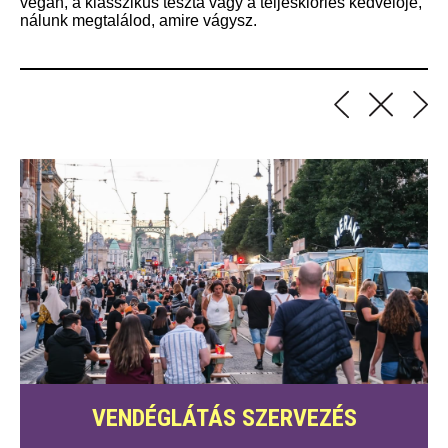
vegán, a klasszikus tészta vagy a teljeskiőrlés kedvelője,
nálunk megtalálod, amire vágysz.
VENDÉGLÁTÁS SZERVEZÉS