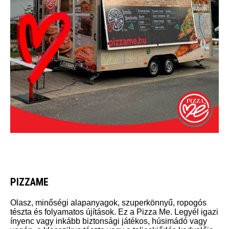
PIZZAME
Olasz, minőségi alapanyagok, szuperkönnyű, ropogós
tészta és folyamatos újítások. Ez a Pizza Me. Legyél igazi
ínyenc vagy inkább biztonsági játékos, húsimádó vagy