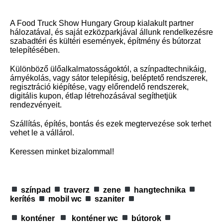
A Food Truck Show Hungary Group kialakult partner
hálozatával, és saját ezközparkjával állunk rendelkezésre
szabadtéri és kültéri események, építmény és bútorzat
telepítésében.
Különböző ülőalkalmatosságoktól, a színpadtechnikáig,
árnyékolás, vagy sátor telepítésig, beléptető rendszerek,
regisztráció kiépítése, vagy előrendelő rendszerek,
digitális kupon, étlap létrehozásával segíthetjük
rendezvényeit.
Szállítás, építés, bontás és ezek megtervezése sok terhet
vehet le a vállárol.
Keressen minket bizalommal!
színpad
traverz
zene
hangtechnika
kerítés
mobil wc
szaniter
konténer
konténer wc
bútorok