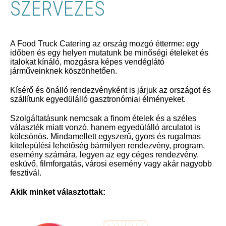
SZERVEZÉS
A Food Truck Catering az ország mozgó étterme: egy
időben és egy helyen mutatunk be minőségi ételeket és
italokat kínáló, mozgásra képes vendéglátó
járműveinknek köszönhetően.
Kísérő és önálló rendezvényként is járjuk az országot és
szállítunk egyedülálló gasztronómiai élményeket.
Szolgáltatásunk nemcsak a finom ételek és a széles
választék miatt vonzó, hanem egyedülálló arculatot is
kölcsönös. Mindamellett egyszerű, gyors és rugalmas
kitelepülési lehetőség bármilyen rendezvény, program,
esemény számára, legyen az egy céges rendezvény,
esküvő, filmforgatás, városi esemény vagy akár nagyobb
fesztivál.
Akik minket választottak: