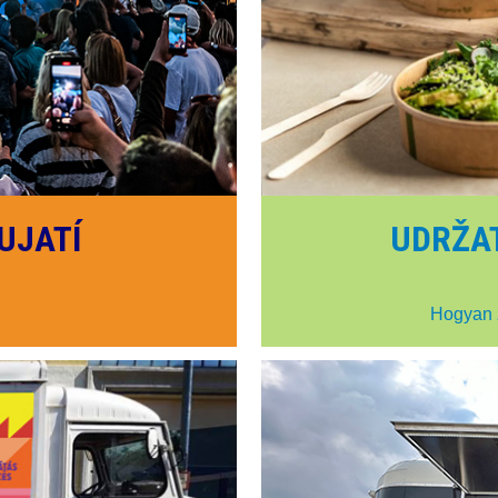
UJATÍ
UDRŽA
Hogyan 