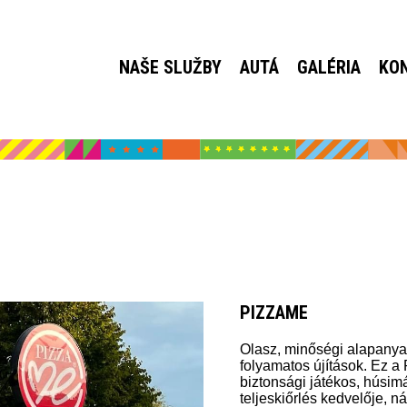
NAŠE SLUŽBY
AUTÁ
GALÉRIA
KO
PIZZAME
Olasz, minőségi alapanya
folyamatos újítások. Ez a
biztonsági játékos, húsim
teljeskiőrlés kedvelője, n