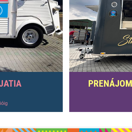
JATIA
PRENÁJOM
ióig