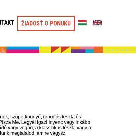
NTAKT
ŽIADOSŤ O PONUKU
gok, szuperkönnyű, ropogós tészta és
 Pizza Me. Legyél igazi ínyenc vagy inkább
ádó vagy vegán, a klasszikus tészta vagy a
álunk megtalálod, amire vágysz.