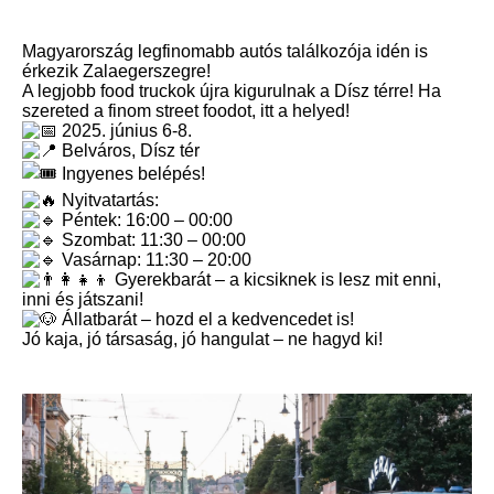
Magyarország legfinomabb autós találkozója idén is
érkezik Zalaegerszegre!
A legjobb food truckok újra kigurulnak a Dísz térre! Ha
szereted a finom street foodot, itt a helyed!
2025. június 6-8.
Belváros, Dísz tér
Ingyenes belépés!
Nyitvatartás:
Péntek: 16:00 – 00:00
Szombat: 11:30 – 00:00
Vasárnap: 11:30 – 20:00
Gyerekbarát – a kicsiknek is lesz mit enni,
inni és játszani!
Állatbarát – hozd el a kedvencedet is!
Jó kaja, jó társaság, jó hangulat – ne hagyd ki!