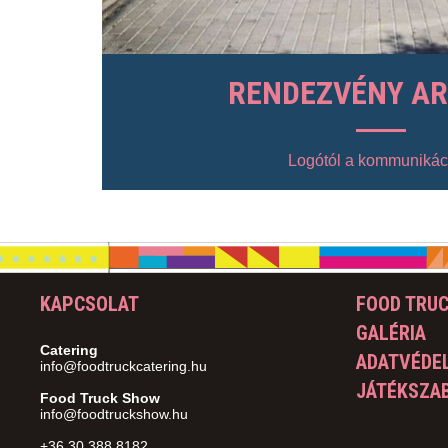
RENDEZVÉNY A
Logótól a kommunikác
KAPCSOLAT
FOOD TRU
GALÉRIA
Catering
ADATVÉDEL
info@foodtruckcatering.hu
JÁTÉKSZA
Food Truck Show
info@foodtruckshow.hu
+36 30 388 8182