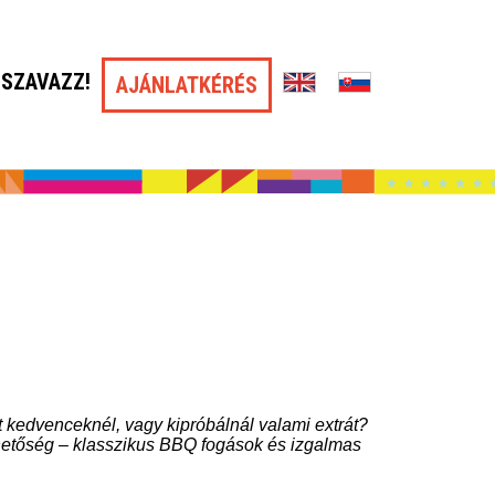
SZAVAZZ!
AJÁNLATKÉRÉS
 kedvenceknél, vagy kipróbálnál valami extrát?
hetőség – klasszikus BBQ fogások és izgalmas