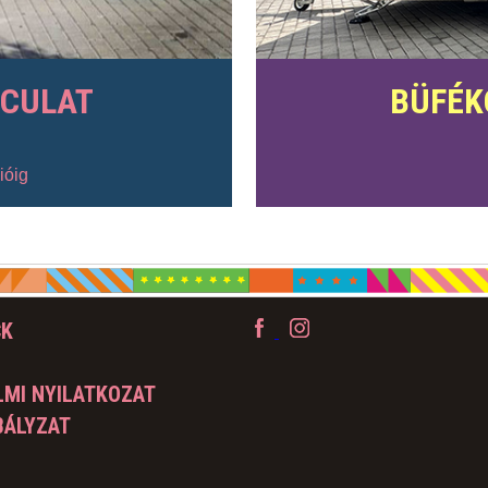
RCULAT
BÜFÉK
ióig
CK
MI NYILATKOZAT
BÁLYZAT