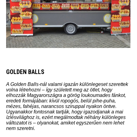
GOLDEN BALLS
A Golden Balls-nál valami igazán különlegeset szerettek
volna létrehozni – így született meg az ötlet, hogy
elhozzák Magyarországra a görög loukoumades fánkot,
eredeti formájában: kívül ropogós, belül pihe-puha,
mézes, fahéjas, narancsos sziruppal nyakon öntve.
Ugyanakkor fontosnak tartják, hogy igazodjanak a mai
ízlésvilághoz is, ezért megálmodtak néhány különleges
változatot is – olyanokat, amiket egyszerűen nem lehet
nem szeretni.