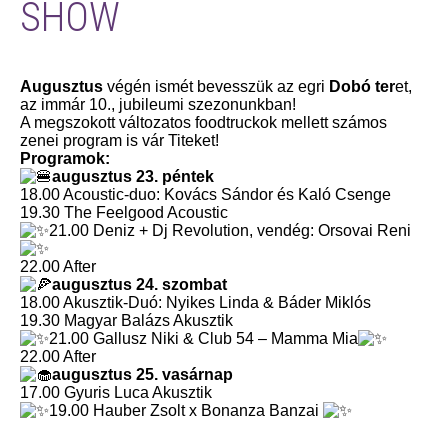
SHOW
Augusztus
végén ismét bevesszük az egri
Dobó ter
et,
az immár 10., jubileumi szezonunkban!
A megszokott változatos foodtruckok mellett számos
zenei program is vár Titeket!
Programok:
augusztus 23. péntek
18.00 Acoustic-duo: Kovács Sándor és Kaló Csenge
19.30 The Feelgood Acoustic
21.00 Deniz + Dj Revolution, vendég: Orsovai Reni
22.00 After
augusztus 24. szombat
18.00 Akusztik-Duó: Nyikes Linda & Báder Miklós
19.30 Magyar Balázs Akusztik
21.00 Gallusz Niki & Club 54 – Mamma Mia
22.00 After
augusztus 25. vasárnap
17.00 Gyuris Luca Akusztik
19.00 Hauber Zsolt x Bonanza Banzai