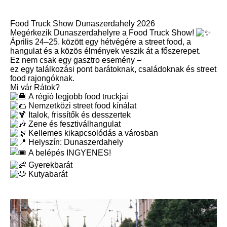
Food Truck Show Dunaszerdahely 2026
Megérkezik Dunaszerdahelyre a Food Truck Show!
Április 24–25. között egy hétvégére a street food, a
hangulat és a közös élmények veszik át a főszerepet.
Ez nem csak egy gasztro esemény –
ez egy találkozási pont barátoknak, családoknak és street
food rajongóknak.
Mi vár Rátok?
A régió legjobb food truckjai
Nemzetközi street food kínálat
Italok, frissítők és desszertek
Zene és fesztiválhangulat
Kellemes kikapcsolódás a városban
Helyszín: Dunaszerdahely
A belépés INGYENES!
Gyerekbarát
Kutyabarát