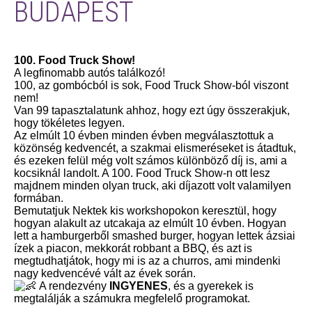
BUDAPEST
100. Food Truck Show!
A legfinomabb autós találkozó!
100, az gombócból is sok, Food Truck Show-ból viszont
nem!
Van 99 tapasztalatunk ahhoz, hogy ezt úgy összerakjuk,
hogy tökéletes legyen.
Az elmúlt 10 évben minden évben megválasztottuk a
közönség kedvencét, a szakmai elismeréseket is átadtuk,
és ezeken felül még volt számos különböző díj is, ami a
kocsiknál landolt. A 100. Food Truck Show-n ott lesz
majdnem minden olyan truck, aki díjazott volt valamilyen
formában.
Bemutatjuk Nektek kis workshopokon keresztül, hogy
hogyan alakult az utcakaja az elmúlt 10 évben. Hogyan
lett a hamburgerből smashed burger, hogyan lettek ázsiai
ízek a piacon, mekkorát robbant a BBQ, és azt is
megtudhatjátok, hogy mi is az a churros, ami mindenki
nagy kedvencévé vált az évek során.
A rendezvény
INGYENES
, és a gyerekek is
megtalálják a számukra megfelelő programokat.