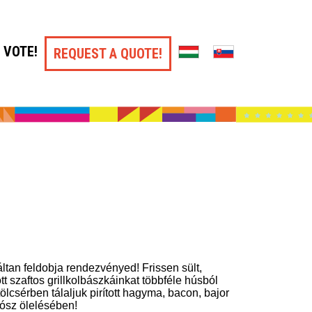
VOTE!
REQUEST A QUOTE!
ltan feldobja rendezvényed! Frissen sült,
tt szaftos grillkolbászkáinkat többféle húsból
ölcsérben tálaljuk pirított hagyma, bacon, bajor
zósz ölelésében!