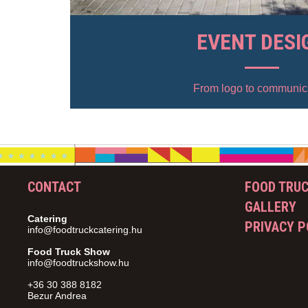
EVENT DESI
From logo to communic
CONTACT
FOOD TRU
GALLERY
Catering
PRIVACY P
info@foodtruckcatering.hu
Food Truck Show
info@foodtruckshow.hu
+36 30 388 8182
Bezur Andrea