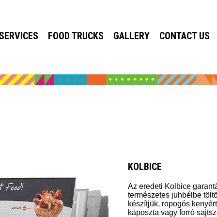
SERVICES
FOOD TRUCKS
GALLERY
CONTACT US
KOLBICE
Az eredeti Kolbice garantá
természetes juhbélbe töltö
készítjük, ropogós kenyért
káposzta vagy forró sajts