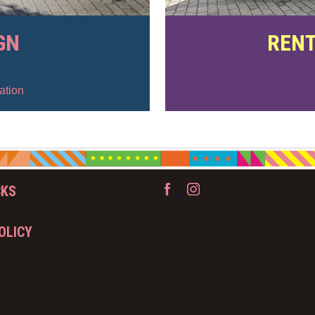
GN
RENT
ation
CKS
OLICY