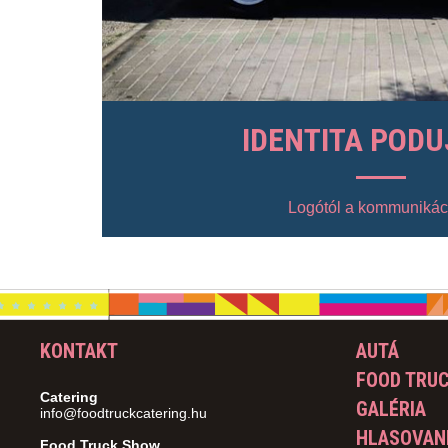
IDENTITA PODU
Logótól a kommunikác
KONTAKT
AUTÁ
FOOD TRU
Catering
GALÉRIA
info@foodtruckcatering.hu
HLASOVANI
Food Truck Show