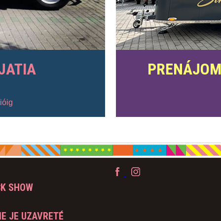
JATIA
PRENÁJOM
ióig
CK SHOW
E JE UZAVRETÉ