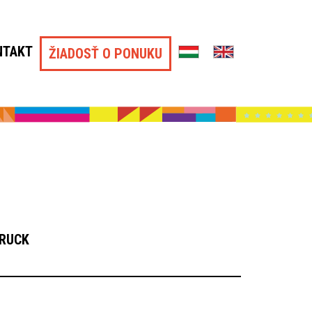
NTAKT
ŽIADOSŤ O PONUKU
TRUCK