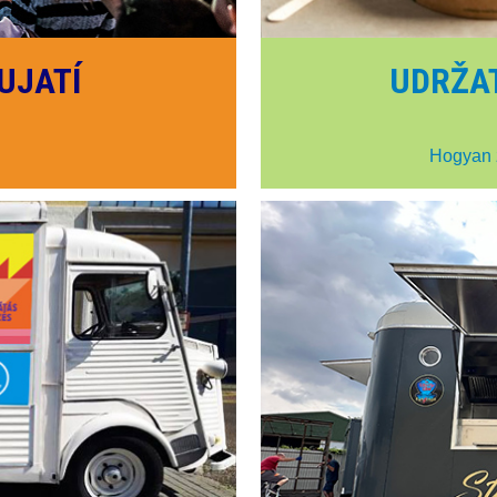
UJATÍ
UDRŽA
Hogyan 