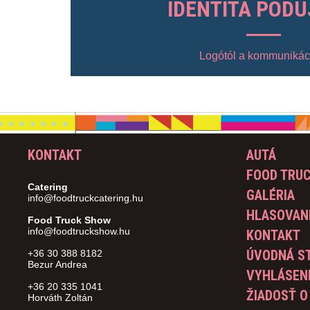
IDENTITA PODU
Logótól a kommunikác
KONTAKT
AUTÁ
FOOD TRU
Catering
GALÉRIA
info@foodtruckcatering.hu
HLASOVANI
Food Truck Show
info@foodtruckshow.hu
KONTAKT
ÚVODNÁ S
+36 30 388 8182
Bezur Andrea
VYHLÁSEN
+36 20 335 1041
ŽIADOSŤ O
Horváth Zoltán