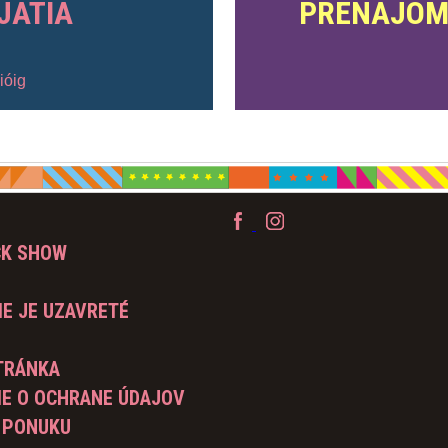
JATIA
PRENÁJOM
ióig
CK SHOW
E JE UZAVRETÉ
TRÁNKA
IE O OCHRANE ÚDAJOV
 PONUKU