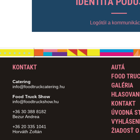
IDENTITA PODU
Logótól a kommunikác
KONTAKT
AUTÁ
FOOD TRU
Catering
GALÉRIA
info@foodtruckcatering.hu
HLASOVANI
Food Truck Show
info@foodtruckshow.hu
KONTAKT
ÚVODNÁ S
+36 30 388 8182
Bezur Andrea
VYHLÁSEN
+36 20 335 1041
ŽIADOSŤ O
Horváth Zoltán