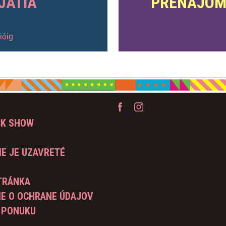
JATIA
PRENÁJOM
ióig
CK SHOW
E JE UZAVRETÉ
TRÁNKA
IE O OCHRANE ÚDAJOV
 PONUKU