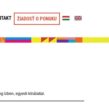
NTAKT
ŽIADOSŤ O PONUKU
 ízben, egyedi kínálattal.